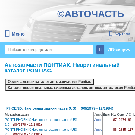
©АВТОЧАСТЬ
Корзина
Меню
VIN-запрос
Автозапчасти ПОНТИАК. Неоригинальный
каталог PONTIAC.
PHOENIX Наклонная задняя часть (US) (09/1979 - 12/1984)
Модификация
Инфо
Двиг
Kw
Ccm
ЛС
PONTI PHOENIX Наклонная задняя часть (US)
Инфо
67
2474
91
2.5
(09/1979 - 12/1982)
PONTI PHOENIX Наклонная задняя часть (US)
Инфо
86
2835
117
2.8
(09/1980 - 12/1984)