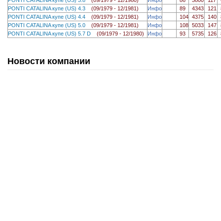
PONTI CATALINA купе (US) 4.3
(09/1979 - 12/1981)
Инфо
89
4343
121
PONTI CATALINA купе (US) 4.4
(09/1979 - 12/1981)
Инфо
104
4375
140
PONTI CATALINA купе (US) 5.0
(09/1979 - 12/1981)
Инфо
108
5033
147
PONTI CATALINA купе (US) 5.7 D
(09/1979 - 12/1980)
Инфо
93
5735
126
Новости компании