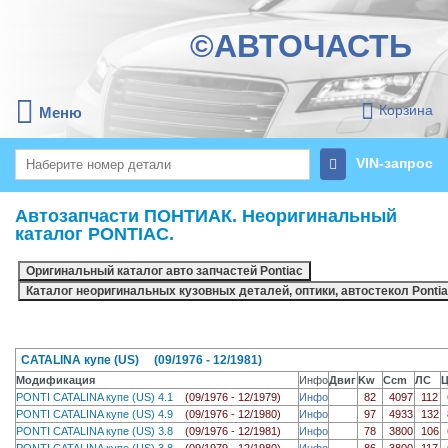
©АВТОЧАСТЬ
Корзина
Меню
VIN-запрос
Автозапчасти ПОНТИАК. Неоригинальный
каталог PONTIAC.
CATALINA купе (US) (09/1976 - 12/1981)
Модификация
Инфо
Двиг
Kw
Ccm
ЛС
PONTI CATALINA купе (US) 4.1
(09/1976 - 12/1979)
Инфо
82
4097
112
PONTI CATALINA купе (US) 4.9
(09/1976 - 12/1980)
Инфо
97
4933
132
PONTI CATALINA купе (US) 3.8
(09/1976 - 12/1981)
Инфо
78
3800
106
PONTI CATALINA купе (US) 3.8
(09/1979 - 12/1980)
Инфо
86
3800
117