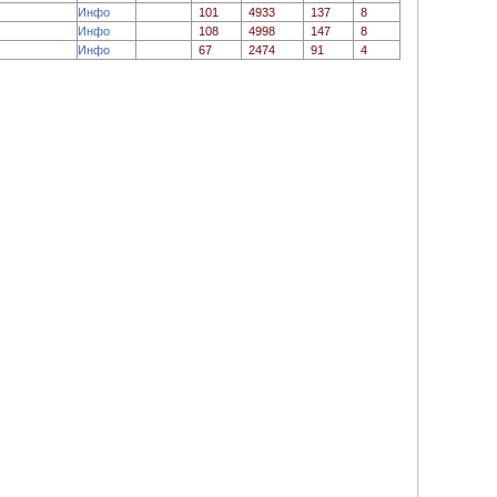
Инфо
101
4933
137
8
Инфо
108
4998
147
8
Инфо
67
2474
91
4