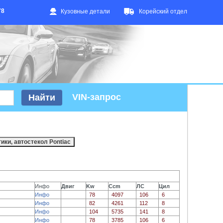
78
Кузовные детали
Корейский отдел
VIN-запрос
Инфо
Двиг
Kw
Ccm
ЛС
Цил
Инфо
78
4097
106
6
Инфо
82
4261
112
8
Инфо
104
5735
141
8
Инфо
78
3785
106
6