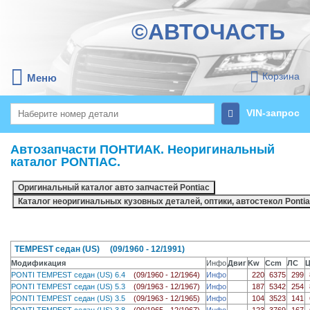
©АВТОЧАСТЬ
Корзина
Меню
VIN-запрос
Автозапчасти ПОНТИАК. Неоригинальный
каталог PONTIAC.
TEMPEST седан (US) (09/1960 - 12/1991)
Модификация
Инфо
Двиг
Kw
Ccm
ЛС
PONTI TEMPEST седан (US) 6.4
(09/1960 - 12/1964)
Инфо
220
6375
299
PONTI TEMPEST седан (US) 5.3
(09/1963 - 12/1967)
Инфо
187
5342
254
PONTI TEMPEST седан (US) 3.5
(09/1963 - 12/1965)
Инфо
104
3523
141
PONTI TEMPEST седан (US) 3.8
(09/1965 - 12/1967)
Инфо
123
3769
167