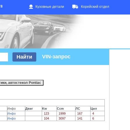
78
Кузовные детали
Корейский отдел
VIN-запрос
Инфо
Двиг
Kw
Ccm
ЛС
Цил
Инфо
123
1999
167
4
Инфо
104
3097
141
6