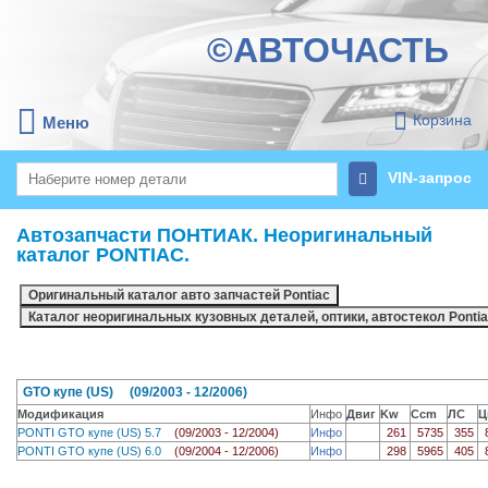
©АВТОЧАСТЬ
Корзина
Меню
VIN-запрос
Автозапчасти ПОНТИАК. Неоригинальный
каталог PONTIAC.
GTO купе (US) (09/2003 - 12/2006)
Модификация
Инфо
Двиг
Kw
Ccm
ЛС
Ц
PONTI GTO купе (US) 5.7
(09/2003 - 12/2004)
Инфо
261
5735
355
PONTI GTO купе (US) 6.0
(09/2004 - 12/2006)
Инфо
298
5965
405