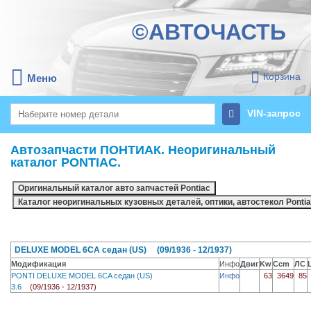
©АВТОЧАСТЬ
Корзина
Меню
VIN-запрос
Автозапчасти ПОНТИАК. Неоригинальный
каталог PONTIAC.
DELUXE MODEL 6CA седан (US) (09/1936 - 12/1937)
Модификация
Инфо
Двиг
Kw
Ccm
ЛС
PONTI DELUXE MODEL 6CA седан (US)
Инфо
63
3649
85
3.6
(09/1936 - 12/1937)