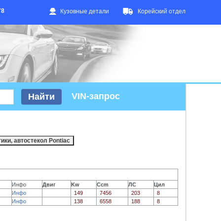
78
Кузовные детали
Корейский отдел
VIN-запрос
Инфо
Двиг
Kw
Ccm
ЛС
Цил
Инфо
149
7456
203
8
Инфо
138
6558
188
8