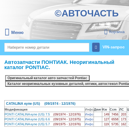
©АВТОЧАСТЬ
Корзина
Меню
VIN-запрос
Автозапчасти ПОНТИАК. Неоригинальный
каталог PONTIAC.
CATALINA купе (US) (09/1974 - 12/1976)
Модификация
Инфо
Двиг
Kw
Ccm
ЛС
PONTI CATALINA купе (US) 7.5
(09/1974 - 12/1976)
Инфо
149
7456
203
PONTI CATALINA купе (US) 6.6
(09/1974 - 12/1975)
Инфо
127
6558
173
PONTI CATALINA купе (US) 5.7
(09/1975 - 12/1976)
Инфо
119
5735
162