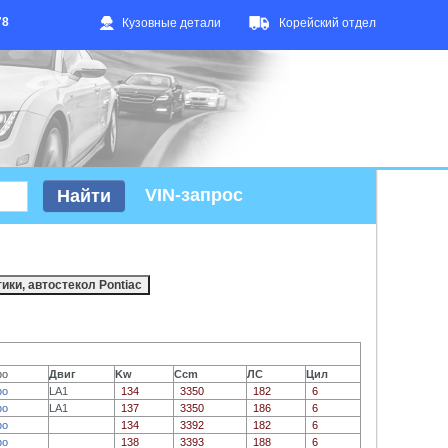
78
Кузовные детали
Корейский отдел
VIN-запрос
фо
Двиг
Kw
Ccm
ЛС
Цил
фо
LA1
134
3350
182
6
фо
LA1
137
3350
186
6
фо
134
3392
182
6
фо
138
3393
188
6