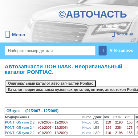
©АВТОЧАСТЬ
Корзина
Меню
VIN-запрос
Автозапчасти ПОНТИАК. Неоригинальный
каталог PONTIAC.
G5 купе (01/2007 - 12/2009)
Модификация
Инфо
Двиг
Kw
Ccm
ЛС
Ц
PONTI G5 купе 2.2
(09/2007 - 12/2008)
Инфо
L61
110
2198
150
PONTI G5 купе 2.4
(01/2007 - 12/2008)
Инфо
LE5
129
2384
175
PONTI G5 купе 2.2
(01/2009 - 12/2009)
Инфо
LAP
116
2198
158