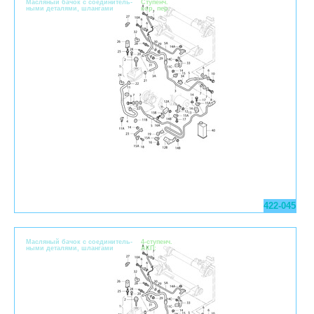
Масляный бачок с соединитель-
Cтупенч.
ными деталями, шлангами
кор. пер.
422-045
Масляный бачок с соединитель-
4-ступенч.
ными деталями, шлангами
AКП: