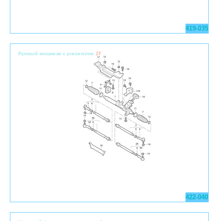
419-035
Pулевой механизм с усилителем
ZF
422-040