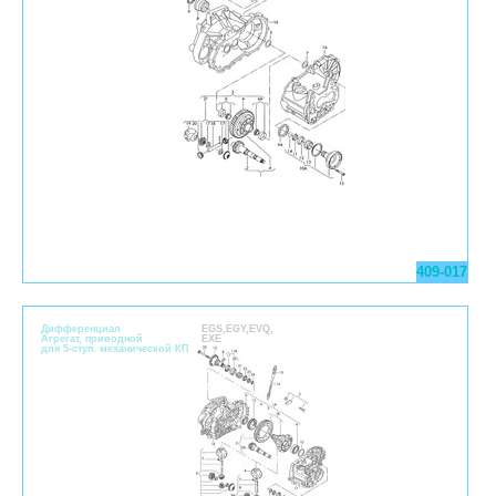
409-017
Дифференциал
EGS,EGY,EVQ,
Агрегат, приводной
EXE
для 5-ступ. механической КП