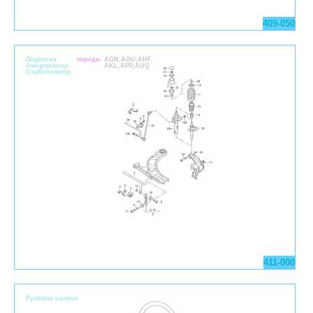
409-050
Подвеска
передн.
AGN,AGU,AHF,
Амортизатор
AKL,APP,AUQ
Стабилизатор
411-000
Pулевое колесо