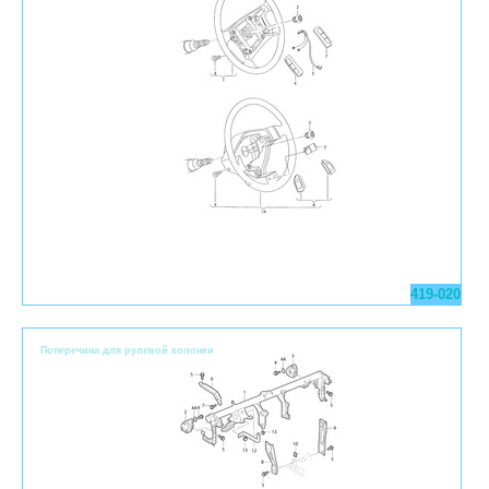
419-020
Поперечина для рулевой колонки