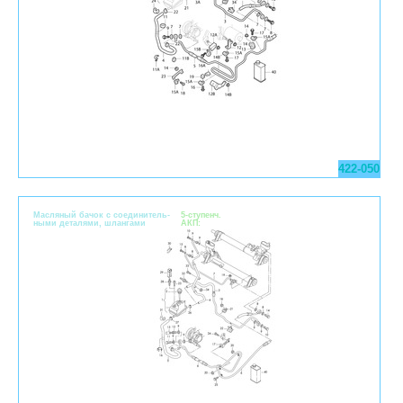
422-050
Масляный бачок с соединитель-
5-ступенч.
ными деталями, шлангами
АКП: