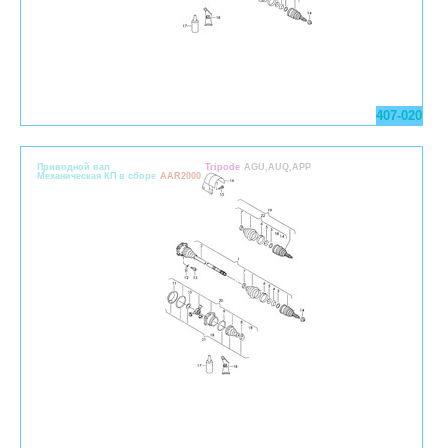
407-020
Приводной вал
Tripode
AGU,AUQ,APP
Механическая КП в сборе
AAR2000