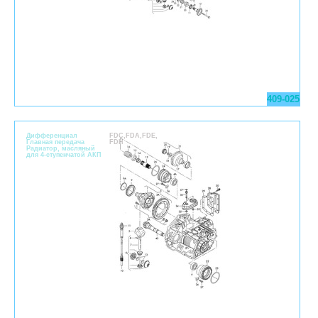
409-025
Дифференциал
FDC,FDA,FDE,
Главная передача
FDH
Pадиатор, масляный
для 4-ступенчатой АКП