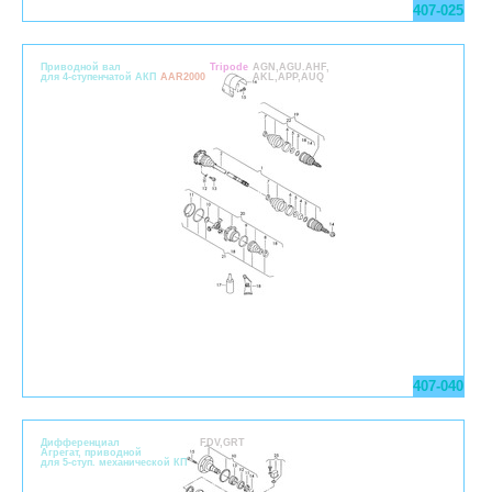
407-025
Приводной вал
Tripode
AGN,AGU.AHF,
для 4-ступенчатой АКП
AAR2000
AKL,APP,AUQ
407-040
Дифференциал
FDV,GRT
Агрегат, приводной
для 5-ступ. механической КП