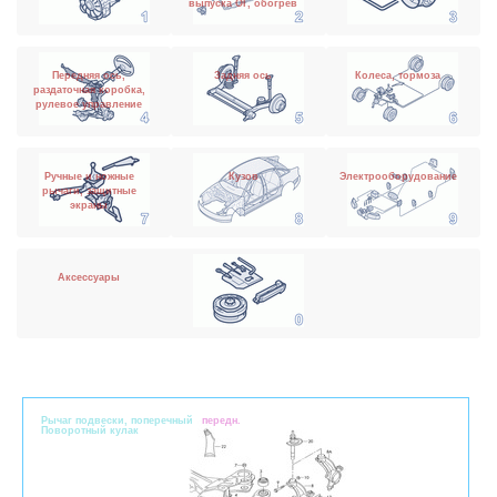
выпуска ОГ, обогрев
Передняя ось,
Задняя ось
Колеса, тормоза
раздаточная коробка,
рулевое управление
Ручные и ножные
Кузов
Электрооборудование
рычаги, защитные
экраны
Аксессуары
Pычаг подвески, поперечный
передн.
Поворотный кулак