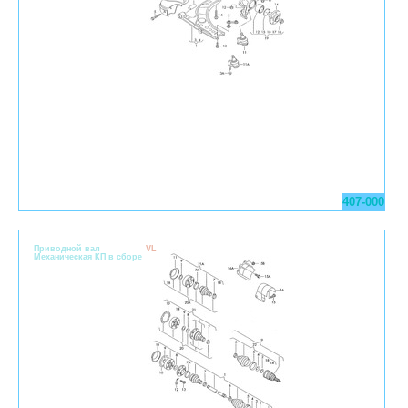
407-000
Приводной вал
VL
Механическая КП в сборе