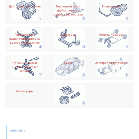
Двигатель, сцепление
Топливный бак и
Трансмиссия
трубы, система
выпуска ОГ, обогрев
Передняя ось,
Задняя ось
Колеса, тормоза
раздаточная коробка,
рулевое управление
Ручные и ножные
Кузов
Электрооборудование
рычаги, защитные
экраны
Аксессуары