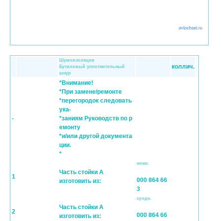
Шумоизоляция
коллич.
Бутиловый уплотнительный
шнур
*Внимание!
*При замене/ремонте
*перегородок следовать
ука-
-
*заниям Pуководств по р
емонту
*и/или другой документа
ции.
*
нижн.
Часть стойки А
1
000 864 66
изготовить из:
3
средн.
Часть стойки А
2
000 864 66
изготовить из: