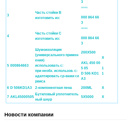
3
нижн.
Часть стойки В
3
000 864 66
изготовить из:
3
нижн.
Часть стойки С
4
000 864 66
изготовить из:
3
Шумоизоляция
200X500
(универсального примен
X
ения)
AKL 450 00
5
000864663
использовать с:
5 05
1
при необх. использов. с:
D 506 KD1
1
адаптировать ср-вами се
A3
рвиса
6
D 506KD1A3
2-компонентная пена
200ML
X
Бутиловый уплотнитель
7
AKL45000505
5X5000
X
ный шнур
Новости компании