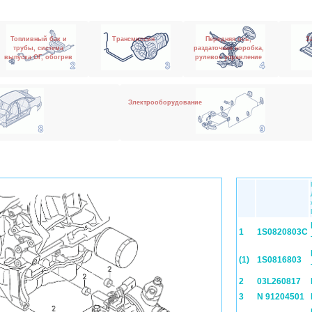
Топливный бак и
Трансмиссия
Передняя ось,
З
трубы, система
раздаточная коробка,
выпуска ОГ, обогрев
рулевое управление
Электрооборудование
1
1S0820803C
(1)
1S0816803
2
03L260817
3
N 91204501