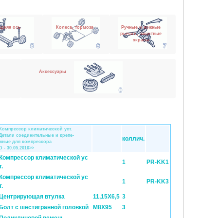
адняя ось
Колеса, тормоза
Ручные и ножные
рычаги, защитные
экраны
Аксессуары
Компрессор климатической уст.
Детали соединительные и крепе-
коллич.
жные для компрессора
D - 30.05.2016>>
Компрессор климатической ус
1
PR-KK1
т.
Компрессор климатической ус
1
PR-KK3
т.
Центрирующая втулка
11,15X6,5
3
Болт с шестигранной головкой
M8X95
3
Поликлиновой ремень