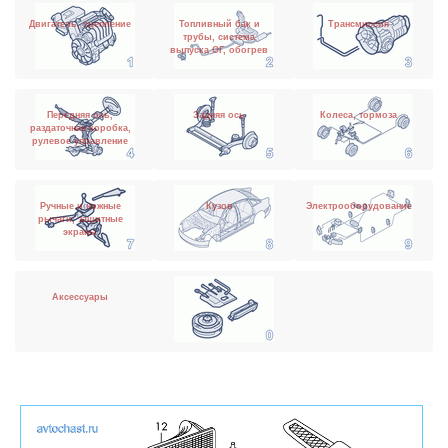
Двигатель, сцепление
Топливный бак и
Трансмиссия
трубы, система
выпуска ОГ, обогрев
Передняя ось,
Задняя ось
Колеса, тормоза
раздаточная коробка,
рулевое управление
Ручные и ножные
Кузов
Электрооборудование
рычаги, защитные
экраны
Аксессуары