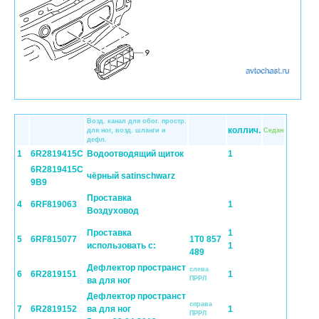
Возд. канал для обог. простр.
коллич.
для ног, возд. шланги и
Cедан
дефл.
1
6R2819415C
Водоотводящий щиток
1
6R2819415C
чёрный satinschwarz
9B9
Проставка
4
6RF819063
1
Воздуховод
Проставка
1
5
6RF815077
1T0 857
использовать с:
1
489
Дефлектор пространст
слева
6
6R2819151
1
ПPPЛ
ва для ног
Дефлектор пространст
справа
7
6R2819152
ва для ног
1
ПPPЛ