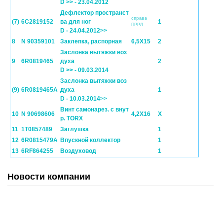
D >> - 23.04.2012
Дефлектор пространст
справа
(7)
6C2819152
ва для ног
1
ПPPЛ
D - 24.04.2012>>
8
N 90359101
Заклепка, распорная
6,5X15
2
Заслонка вытяжки воз
9
6R0819465
духа
2
D >> - 09.03.2014
Заслонка вытяжки воз
(9)
6R0819465A
духа
1
D - 10.03.2014>>
Винт самонарез. с внут
10
N 90698606
4,2X16
X
р. TORX
11
1T0857489
Заглушка
1
12
6R0815479A
Впускной коллектор
1
13
6RF864255
Воздуховод
1
Новости компании