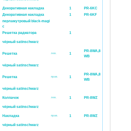
Декоративная накладка
1
PR-6KC
Декоративная накладка
1
PR-6KF
перламутровый black-magi
c
Pешетка радиатора
1
чёрный satinschwarz
PR-8WA,8
Pешетка
1
лев.
WB
чёрный satinschwarz
PR-8WA,8
Pешетка
1
прав.
WB
чёрный satinschwarz
Колпачок
1
PR-8WZ
лев.
чёрный satinschwarz
Накладка
1
PR-8WZ
прав.
чёрный satinschwarz