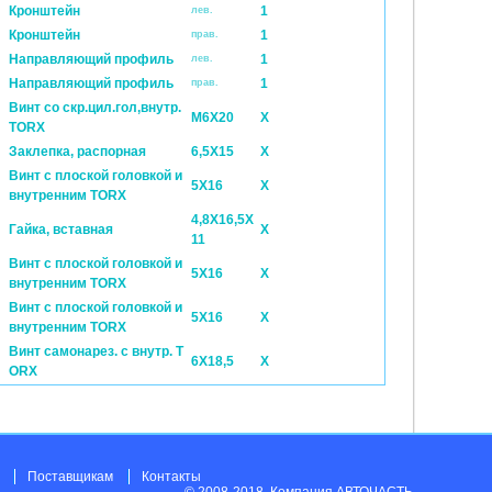
Кронштейн
1
лев.
Кронштейн
1
прав.
Направляющий профиль
1
лев.
Направляющий профиль
1
прав.
Винт со скр.цил.гол,внутр.
M6X20
X
TORX
Заклепка, распорная
6,5X15
X
Винт с плоской головкой и
5X16
X
внутренним TORX
4,8X16,5X
Гайка, вставная
X
11
Винт с плоской головкой и
5X16
X
внутренним TORX
Винт с плоской головкой и
5X16
X
внутренним TORX
Винт самонарез. с внутр. T
6X18,5
X
ORX
Поставщикам
Контакты