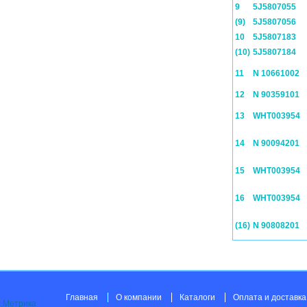
9
5J5807055
(9)
5J5807056
10
5J5807183
(10)
5J5807184
11
N 10661002
12
N 90359101
13
WHT003954
14
N 90094201
15
WHT003954
16
WHT003954
(16)
N 90808201
Главная
О компании
Каталоги
Оплата и доставка