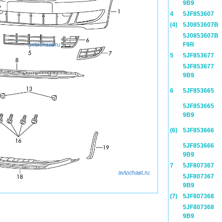
9B9
4
5JF853607
(4)
5J0853607B
5J0853607B
F9R
5
5JF853677
5JF853677
9B9
6
5JF853665
5JF853665
9B9
(6)
5JF853666
5JF853666
9B9
7
5JF807367
5JF807367
9B9
(7)
5JF807368
5JF807368
9B9