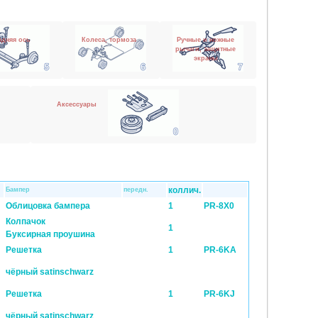
адняя ось
Колеса, тормоза
Ручные и ножные
рычаги, защитные
экраны
Аксессуары
коллич.
Бампер
передн.
Облицовка бампера
1
PR-8X0
Колпачок
1
Буксирная проушина
Pешетка
1
PR-6KA
чёрный satinschwarz
Pешетка
1
PR-6KJ
чёрный satinschwarz