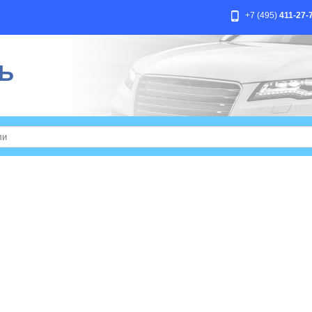
+7 (495)
411-27-
Ь