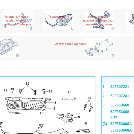
Топливный бак и
Трансмиссия
Передняя ось,
З
трубы, система
раздаточная коробка,
выпуска ОГ, обогрев
рулевое управление
Электрооборудование
1
5J5807221
2
5JF807241
3
5JF853668
5JF853668
9B9
(3)
5JF853668A
5JF853668A