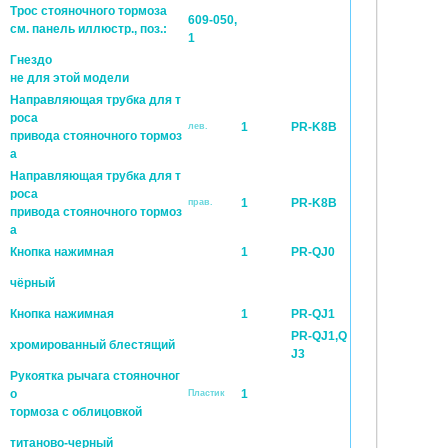
Трос стояночного тормоза
609-050,
см. панель иллюстр., поз.:
1
Гнездо
не для этой модели
Направляющая трубка для т
роса
1
PR-K8B
лев.
привода стояночного тормоз
а
Направляющая трубка для т
роса
1
PR-K8B
прав.
привода стояночного тормоз
а
Кнопка нажимная
1
PR-QJ0
чёрный
Кнопка нажимная
1
PR-QJ1
PR-QJ1,Q
хромированный блестящий
J3
Pукоятка рычага стояночног
о
1
Пластик
тормоза с облицовкой
титаново-черный