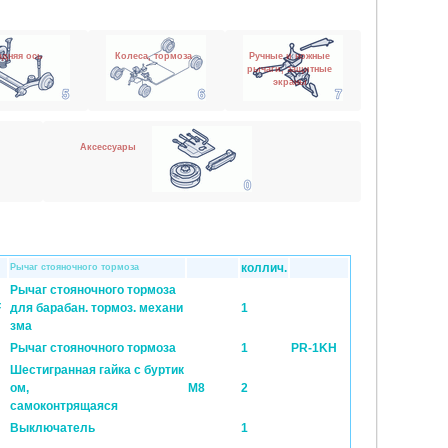
адняя ось
Колеса, тормоза
Ручные и ножные
рычаги, защитные
экраны
Аксессуары
коллич.
Рычаг стояночного тормоза
Рычаг стояночного тормоза
F
для барабан. тормоз. механи
1
зма
Рычаг стояночного тормоза
1
PR-1KH
Шестигранная гайка с буртик
ом,
M8
2
самоконтрящаяся
Выключатель
1