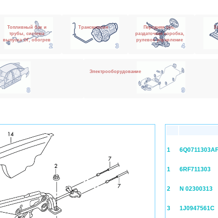
Топливный бак и
Трансмиссия
Передняя ось,
З
трубы, система
раздаточная коробка,
выпуска ОГ, обогрев
рулевое управление
Электрооборудование
1
6Q0711303A
1
6RF711303
2
N 02300313
3
1J0947561C