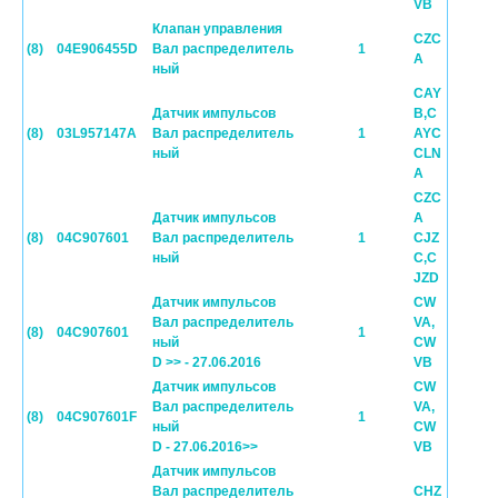
VB
Клапан управления
CZC
(8)
04E906455D
Вал распределитель
1
A
ный
CAY
Датчик импульсов
B,C
(8)
03L957147A
Вал распределитель
1
AYC
ный
CLN
A
CZC
Датчик импульсов
A
(8)
04C907601
Вал распределитель
1
CJZ
ный
C,C
JZD
Датчик импульсов
CW
Вал распределитель
VA,
(8)
04C907601
1
ный
CW
D >> - 27.06.2016
VB
Датчик импульсов
CW
Вал распределитель
VA,
(8)
04C907601F
1
ный
CW
D - 27.06.2016>>
VB
Датчик импульсов
Вал распределитель
CHZ