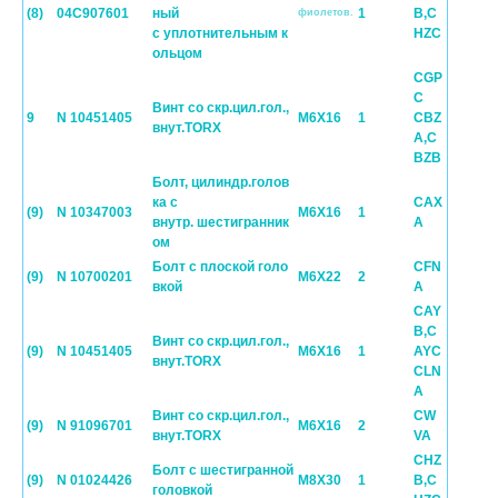
(8)
04C907601
ный
1
B,C
фиолетов.
с уплотнительным к
HZC
ольцом
CGP
C
Винт со скр.цил.гол.,
9
N 10451405
M6X16
1
CBZ
внут.TORX
A,C
BZB
Болт, цилиндр.голов
ка с
CAX
(9)
N 10347003
M6X16
1
внутр. шестигранник
A
ом
Болт с плоской голо
CFN
(9)
N 10700201
M6X22
2
вкой
A
CAY
B,C
Винт со скр.цил.гол.,
(9)
N 10451405
M6X16
1
AYC
внут.TORX
CLN
A
Винт со скр.цил.гол.,
CW
(9)
N 91096701
M6X16
2
внут.TORX
VA
CHZ
Болт с шестигранной
(9)
N 01024426
M8X30
1
B,C
головкой