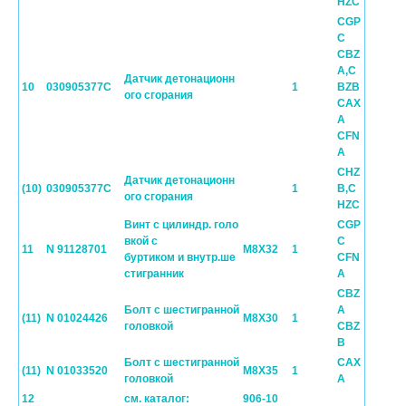
HZC
CGP
C
CBZ
A,C
Датчик детонационн
10
030905377C
1
BZB
ого сгорания
CAX
A
CFN
A
CHZ
Датчик детонационн
(10)
030905377C
1
B,C
ого сгорания
HZC
Винт с цилиндр. голо
CGP
вкой с
C
11
N 91128701
M8X32
1
буртиком и внутр.ше
CFN
стигранник
A
CBZ
Болт с шестигранной
A
(11)
N 01024426
M8X30
1
головкой
CBZ
B
Болт с шестигранной
CAX
(11)
N 01033520
M8X35
1
головкой
A
12
см. каталог:
906-10