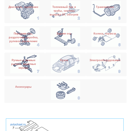
Двигатель, сцепление
Топливный бак и
Трансмиссия
трубы, система
выпуска ОГ, обогрев
Передняя ось,
Задняя ось
Колеса, тормоза
раздаточная коробка,
рулевое управление
Ручные и ножные
Кузов
Электрооборудование
рычаги, защитные
экраны
Аксессуары