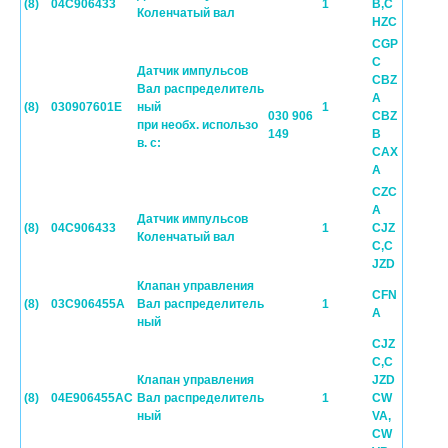
(8)
04C906433
1
B,C
Коленчатый вал
HZC
CGP
C
Датчик импульсов
CBZ
Вал распределитель
A
(8)
030907601E
ный
1
030 906
CBZ
при необх. использо
149
B
в. с:
CAX
A
CZC
A
Датчик импульсов
(8)
04C906433
1
CJZ
Коленчатый вал
C,C
JZD
Клапан управления
CFN
(8)
03C906455A
Вал распределитель
1
A
ный
CJZ
C,C
Клапан управления
JZD
(8)
04E906455AC
Вал распределитель
1
CW
ный
VA,
CW