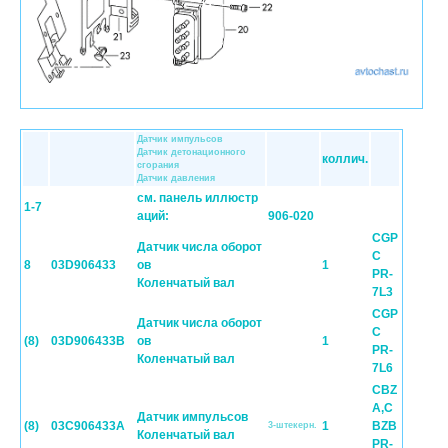
Датчик импульсов
Датчик детонационного
коллич.
сгорания
Датчик давления
см. панель иллюстр
1-7
аций:
906-020
CGP
Датчик числа оборот
C
8
03D906433
ов
1
PR-
Коленчатый вал
7L3
CGP
Датчик числа оборот
C
(8)
03D906433B
ов
1
PR-
Коленчатый вал
7L6
CBZ
A,C
Датчик импульсов
(8)
03C906433A
1
BZB
3-штекерн.
Коленчатый вал
PR-