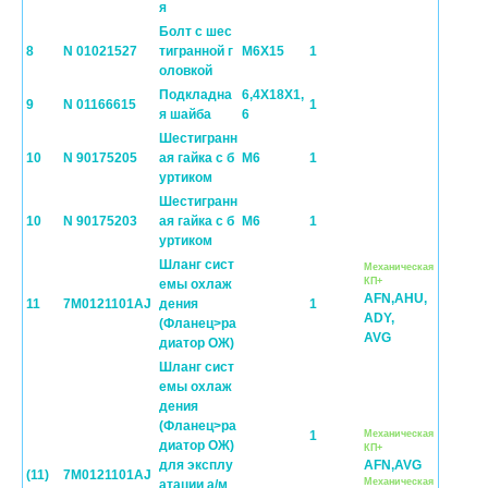
я
Болт с шес
8
N 01021527
тигранной г
M6X15
1
оловкой
Подкладна
6,4X18X1,
9
N 01166615
1
я шайба
6
Шестигранн
10
N 90175205
ая гайка с б
M6
1
уртиком
Шестигранн
10
N 90175203
ая гайка с б
M6
1
уртиком
Шланг сист
Механическая
КП+
емы охлаж
AFN,AHU,
11
7M0121101AJ
дения
1
ADY,
(Фланец>ра
AVG
диатор ОЖ)
Шланг сист
емы охлаж
дения
(Фланец>ра
1
Механическая
диатор ОЖ)
КП+
для эксплу
AFN,AVG
(11)
7M0121101AJ
Механическая
атации а/м