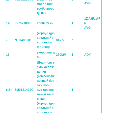
AVG
масла КП>
трубопрово
д ОЖ)
1Z,AHU,AF
14
357971899F
Кронштейн
1
N,
AVG
(корпус дро
ссельной з
-
N 90485501
8X2,5
*
аслонки >
фланец)
укоротить д
15
230MM
1
ADY
о:
Шланг сист
емы охлаж
дения
(компенсац
ионный бач
ок > кор-
(15)
7M0121428C
пус дроссе
1
льной засл
онки)
(корпус дро
ссельной з
аслонки >