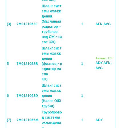
Шланг сист
емы охлаж
дения
(Масляный
(3)
7M0121063F
1
AFN,AVG
радиатор >
трубопро-
вод ОЖ > на
сос ОЖ)
Шланг сист
емы охлаж
дения
Автомат. КП+
ADY,AFN,
5
7M0121058B
(фланец > р
1
AVG
адиатор ма
сла
КП)
Шланг сист
емы охлаж
6
7M0121063D
дения
1
(Насос ОЖ/
трубка)
Трубопрово
д системы
(7)
7M0121065M
1
ADY
охлаждени
я