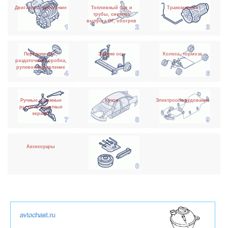
Двигатель, сцепление
Топливный бак и
Трансмиссия
трубы, система
выпуска ОГ, обогрев
Передняя ось,
Задняя ось
Колеса, тормоза
раздаточная коробка,
рулевое управление
Ручные и ножные
Кузов
Электрооборудование
рычаги, защитные
экраны
Аксессуары