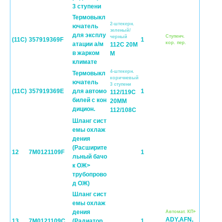
3 ступени
Термовыкл
2-штекерн.
ючатель
зеленый/
для эксплу
Cтупенч.
черный
(11C)
357919369F
1
кор. пер.
атации а/м
112C 20M
в жарком
M
климате
4-штекерн.
Термовыкл
коричневый
ючатель
3 ступени
(11C)
357919369E
для автомо
1
112/119C
билей с кон
20MM
дицион.
112/108C
Шланг сист
емы охлаж
дения
(Расширите
12
7M0121109F
1
льный бачо
к ОЖ>
трубопрово
д ОЖ)
Шланг сист
емы охлаж
дения
Автомат. КП+
ADY,AFN,
13
7M0121109C
(Радиатор
1