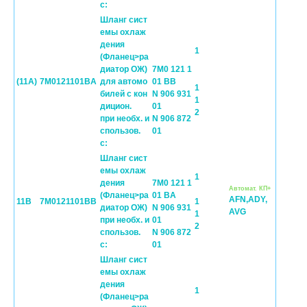
с:
Шланг сист
емы охлаж
дения
1
(Фланец>ра
диатор ОЖ)
7M0 121 1
(11A)
7M0121101BA
для автомо
01 BB
1
билей с кон
N 906 931
1
дицион.
01
2
при необх. и
N 906 872
спользов.
01
с:
Шланг сист
емы охлаж
1
дения
7M0 121 1
Автомат. КП+
(Фланец>ра
01 BA
AFN,ADY,
11B
7M0121101BB
1
диатор ОЖ)
N 906 931
AVG
1
при необх. и
01
2
спользов.
N 906 872
с:
01
Шланг сист
емы охлаж
дения
1
(Фланец>ра