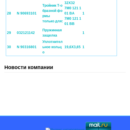
32X32
Tройник Т-о
7M0 121 1
бразной фо
28
N 90693101
01 BA
1
рмы
7M0 121 1
только для:
01 BB
Пружинная
29
032121142
1
защелка
Уплотнител
30
N 90316801
ьное кольц
19,6X3,65
1
о
Новости компании