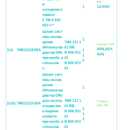
КП+
в
1Z,AHU
1
холодном к
лимате
F 7M-V-500
001>>*
Шланг сист
емы охлаж
1
дения
7M0 121 1
Автомат. КП+
(Фланец>ра
01 BB
AFN,ADY,
11A
7M0121101BA
1
диатор ОЖ)
N 906 931
AVG
1
при необх. и
01
2
спользов.
N 906 872
с:
01
Шланг сист
емы охлаж
дения
1
(Фланец>ра
диатор ОЖ)
для эксплу
7M0 121 1
Cтупенч.
(11A)
7M0121101BA
кор. пер.
атации а/м
01 BB
1
в жарком
N 906 931
1
климате
01
2
при необх. и
N 906 872
спользов.
01