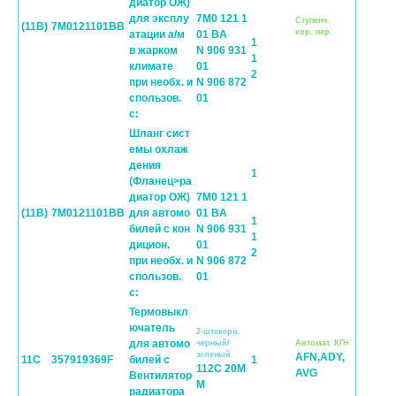
диатор ОЖ)
для эксплу
7M0 121 1
Cтупенч.
(11B)
7M0121101BB
кор. пер.
атации а/м
01 BA
1
в жарком
N 906 931
1
климате
01
2
при необх. и
N 906 872
спользов.
01
с:
Шланг сист
емы охлаж
дения
1
(Фланец>ра
диатор ОЖ)
7M0 121 1
(11B)
7M0121101BB
для автомо
01 BA
1
билей с кон
N 906 931
1
дицион.
01
2
при необх. и
N 906 872
спользов.
01
с:
Термовыкл
ючатель
2-штекерн.
для автомо
черный/
Автомат. КП+
зеленый
AFN,ADY,
11C
357919369F
билей с
1
112C 20M
AVG
Вентилятор
M
радиатора