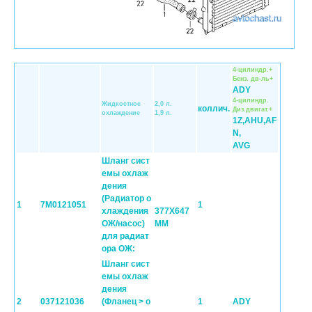
4-цилиндр.+
Бенз. дв-ль+
ADY
4-цилиндр.
Жидкостное
2,0 л.
коллич.
Диз.двигат.+
охлаждение
1,9 л.
1Z,AHU,AF
N,
AVG
Шланг сист
емы охлаж
дения
(Pадиатор о
1
7M0121051
1
хлаждения
377X647
ОЖ/насос)
MM
для радиат
ора ОЖ:
Шланг сист
емы охлаж
дения
2
037121036
(Фланец > о
1
ADY