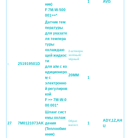
1
AVG
ник)
F 7M-W-500
001>>*
Датчик тем
пературы
для указате
ля темпера
туры
охлаждаю
2-штекерн.
щей жидкос
зелёный/
чёрный
ти
-
251919501D
для а/м с ко
ндиционеро
20MM
м с
1
электронно
й регулиров
кой
F >> 7M-W-0
00 001*
Шланг сист
емы охлаж
ADY,1Z,AH
Обрат.
27
7M0121073AK
дения
1
магист.
U
(Теплообме
нник)