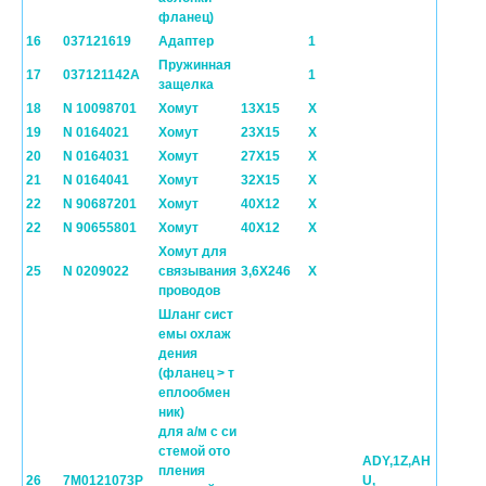
фланец)
16
037121619
Адаптер
1
Пружинная
17
037121142A
1
защелка
18
N 10098701
Хомут
13X15
X
19
N 0164021
Хомут
23X15
X
20
N 0164031
Хомут
27X15
X
21
N 0164041
Хомут
32X15
X
22
N 90687201
Хомут
40X12
X
22
N 90655801
Хомут
40X12
X
Хомут для
25
N 0209022
связывания
3,6X246
X
проводов
Шланг сист
емы охлаж
дения
(фланец > т
еплообмен
ник)
для а/м с си
стемой ото
ADY,1Z,AH
пления
26
7M0121073P
U,