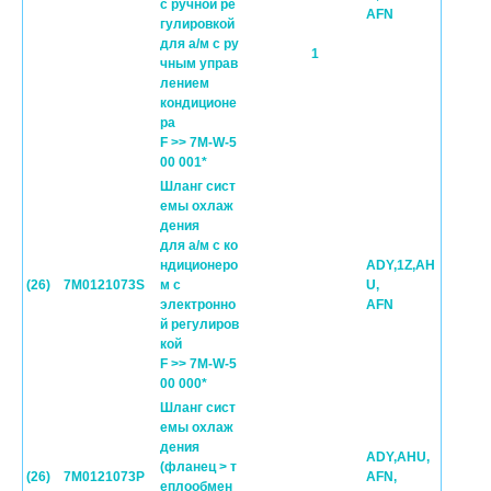
с ручной ре
AFN
гулировкой
для а/м с ру
1
чным управ
лением
кондиционе
ра
F >> 7M-W-5
00 001*
Шланг сист
емы охлаж
дения
для а/м с ко
ндиционеро
ADY,1Z,AH
(26)
7M0121073S
м с
U,
электронно
AFN
й регулиров
кой
F >> 7M-W-5
00 000*
Шланг сист
емы охлаж
дения
ADY,AHU,
(фланец > т
(26)
7M0121073P
AFN,
еплообмен