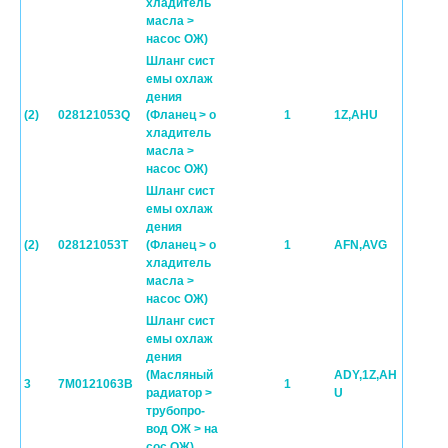
хладитель
масла >
насос ОЖ)
Шланг сист
емы охлаж
дения
(2)
028121053Q
(Фланец > о
1
1Z,AHU
хладитель
масла >
насос ОЖ)
Шланг сист
емы охлаж
дения
(2)
028121053T
(Фланец > о
1
AFN,AVG
хладитель
масла >
насос ОЖ)
Шланг сист
емы охлаж
дения
(Масляный
ADY,1Z,AH
3
7M0121063B
1
радиатор >
U
трубопро-
вод ОЖ > на
сос ОЖ)