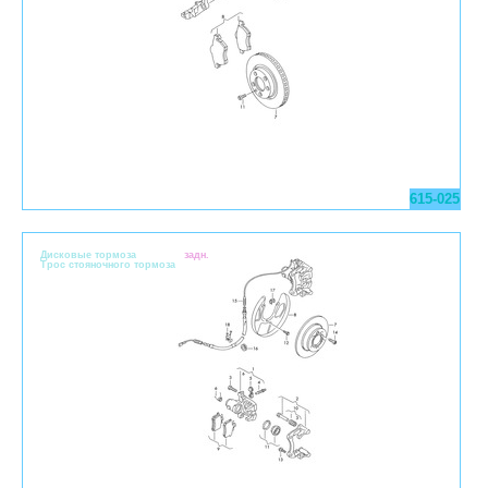
615-025
Дисковые тормоза
задн.
Трос стояночного тормоза