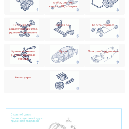
трубы, система
выпуска ОГ, обогрев
Передняя ось,
Задняя ось
Колеса, тормоза
раздаточная коробка,
рулевое управление
Ручные и ножные
Кузов
Электрооборудование
рычаги, защитные
экраны
Аксессуары
Стальной диск
Балансировочный груз с
пружинной защёлкой