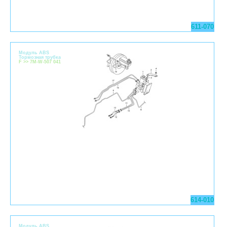
611-070
Модуль ABS
Тормозная трубка
F >> 7M-W-507 041
614-010
Модуль ABS