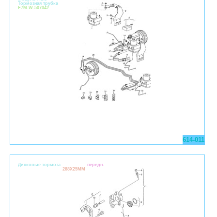
Тормозная трубка
F7M-W-507042
614-011
Дисковые тормоза
передн.
288X25MM