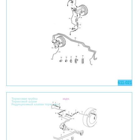
611-021
Тормозная трубка
задн.
Тормозной шланг
Pедукционный клапан торм. мех.