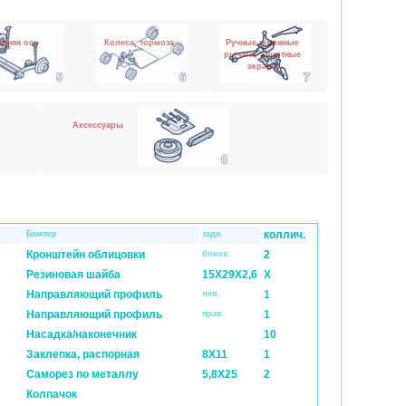
адняя ось
Колеса, тормоза
Ручные и ножные
рычаги, защитные
экраны
Аксессуары
коллич.
Бампер
задн.
Кронштейн облицовки
2
боков.
Резиновая шайба
15X29X2,6
X
Направляющий профиль
1
лев.
Направляющий профиль
1
прав.
Насадка/наконечник
10
Заклепка, распорная
8X11
1
Cаморез по металлу
5,8X25
2
Колпачок