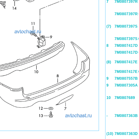
7
7M0807397R
7M0807397R
(7)
7M0807397S
7M0807397S
8
7M0807417D
7M0807417D
(8)
7M0807417E
7M0807417E
9
7M0807557B
9
7M0807305A
10
7M0807689
-
7M0807363B
(10)
7M0807363D