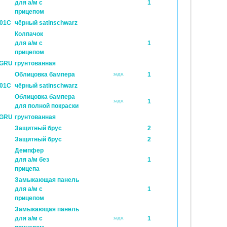
для а/м с
1
прицепом
 01C
чёрный satinschwarz
Колпачок
для а/м с
1
прицепом
 GRU
грунтованная
Облицовка бампера
1
задн.
 01C
чёрный satinschwarz
Облицовка бампера
1
задн.
для полной покраски
 GRU
грунтованная
Защитный брус
2
Защитный брус
2
Демпфер
для а/м без
1
прицепа
Замыкающая панель
для а/м с
1
прицепом
Замыкающая панель
для а/м с
1
задн.