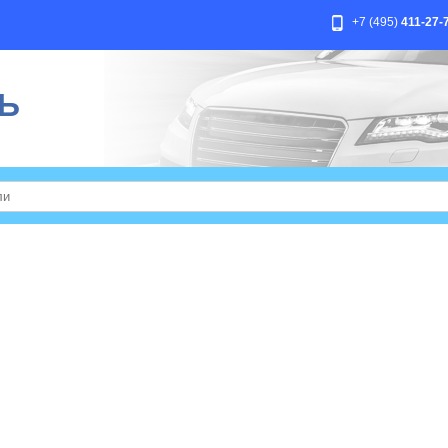
+7 (495)
411-27-
Ь