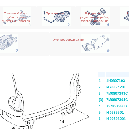
Топливный бак и
Трансмиссия
Передняя ось,
З
трубы, система
раздаточная коробка,
выпуска ОГ, обогрев
рулевое управление
Электрооборудование
1
1H0807193
2
N 90174201
3
7M0807393C
(3)
7M0807394C
4
357853586B
5
N 0385501
6
N 90598201