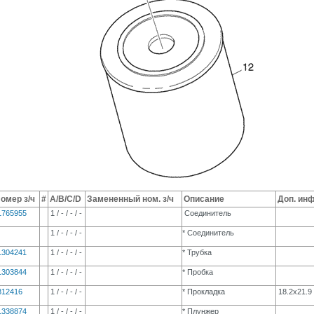
омер з/ч
#
A/B/C/D
Замененный ном. з/ч
Описание
Доп. ин
1765955
1 / - / - / -
Соединитель
1 / - / - / -
* Соединитель
1304241
1 / - / - / -
* Трубка
1303844
1 / - / - / -
* Пробка
812416
1 / - / - / -
* Прокладка
18.2x21.9
1338874
1 / - / - / -
* Плунжер