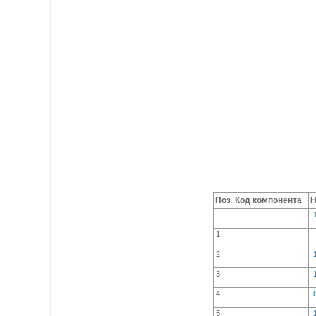
Поз
Код компонента
Н
1
2
3
4
5