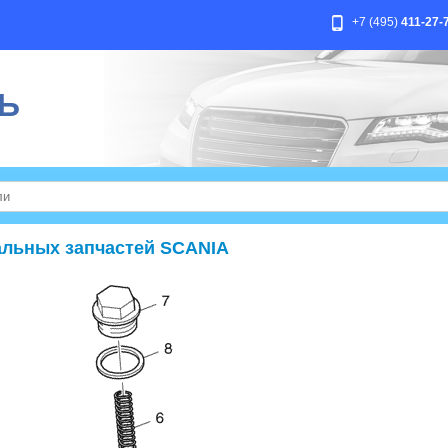
+7 (495)
411-27-
Ь
альных запчастей SCANIA