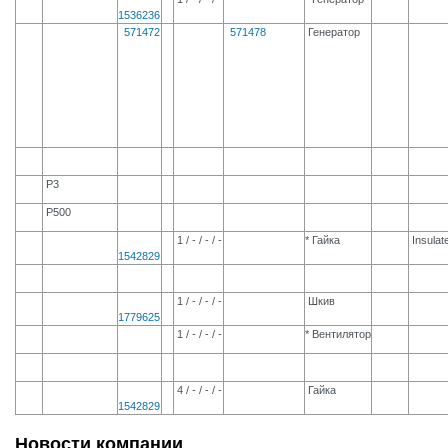
1536236
571472
571478
Генератор
P3
P500
1 / - / - / -
* Гайка
Insulat
1542829
1 / - / - / -
Шкив
1779625
1 / - / - / -
* Вентилятор
4 / - / - / -
Гайка
1542829
Новости компании