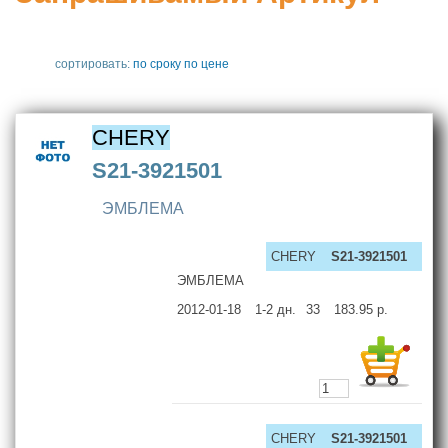
сортировать:
по сроку
по цене
CHERY
S21-3921501
ЭМБЛЕМА
CHERY
S21-3921501
ЭМБЛЕМА
2012-01-18
1-2
дн.
33
183.95
р.
CHERY
S21-3921501