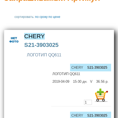
сортировать:
по сроку
по цене
CHERY
S21-3903025
ЛОГОТИП QQ611
CHERY
S21-3903025
ЛОГОТИП QQ611
2019-04-09
15-30
дн.
V
36.56
р.
CHERY
S21-3903025