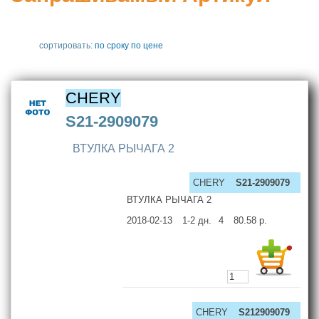
сортировать:
по сроку
по цене
CHERY
S21-2909079
ВТУЛКА РЫЧАГА 2
CHERY
S21-2909079
ВТУЛКА РЫЧАГА 2
2018-02-13
1-2
дн.
4
80.58
р.
CHERY
S212909079