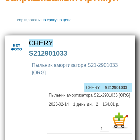
сортировать:
по сроку
по цене
CHERY
S212901033
Пыльник амортизатора S21-2901033
[ORG]
CHERY
S212901033
Пыльник амортизатора S21-2901033 [ORG]
2023-02-14
1 день
дн.
2
164.01
р.