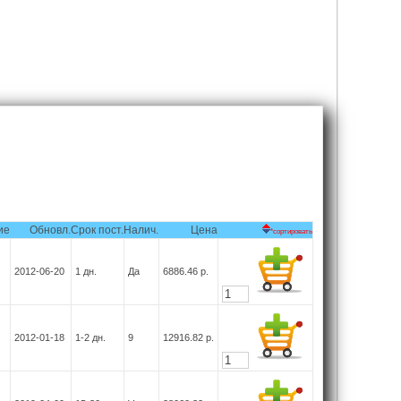
ие
Обновл.
Срок пост.
Налич.
Цена
*сортировать
2012-06-20
1
дн.
Да
6886.46
р.
2012-01-18
1-2
дн.
9
12916.82
р.