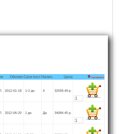
ие
Обновл.
Срок пост.
Налич.
Цена
*сортировать
Л.
2012-01-18
1-2
дн.
4
32559.49
р.
Л.
2012-06-20
1
дн.
Да
34084.45
р.