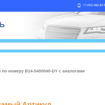
+7 (495)
411-27-
Ь
й по номеру B14-5400040-DY с аналогами
амый Артикул