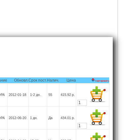
ание
Обновл.
Срок пост.
Налич.
Цена
*сортировать
ОРА
2012-01-18
1-2
дн.
55
415.92
р.
ОРА
2012-06-20
1
дн.
Да
434.01
р.