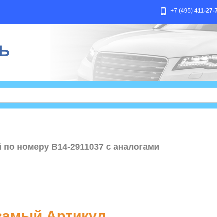
+7 (495)
411-27-
Ь
 по номеру B14-2911037 с аналогами
амый Артикул