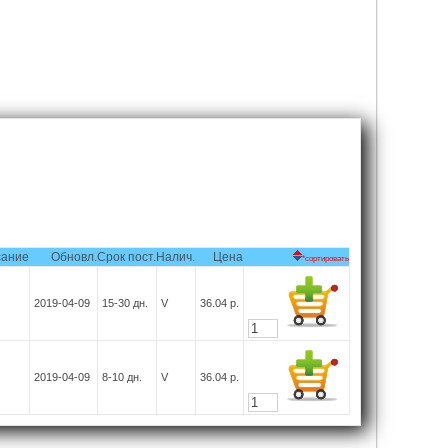
сание
Обновл.
Срок пост.
Налич.
Цена
*сортировать
2019-04-09
15-30
дн.
V
36.04
р.
2019-04-09
8-10
дн.
V
36.04
р.