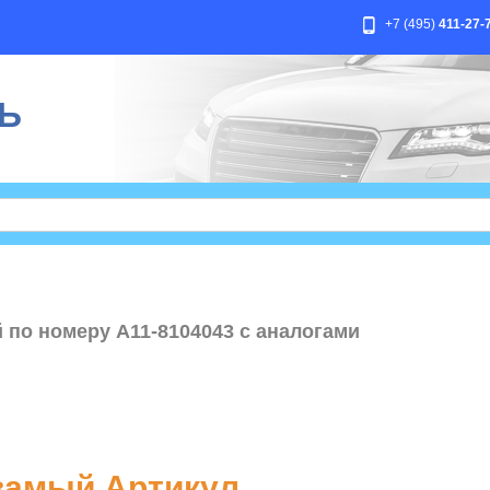
+7 (495)
411-27-
Ь
 по номеру A11-8104043 с аналогами
амый Артикул