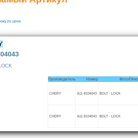
року
по цене
Y
104043
 LOCK
Производитель
Номер
Фото/Опи
CHERY
A11-8104043
BOLT - LOCK
CHERY
A11-8104043
BOLT - LOCK