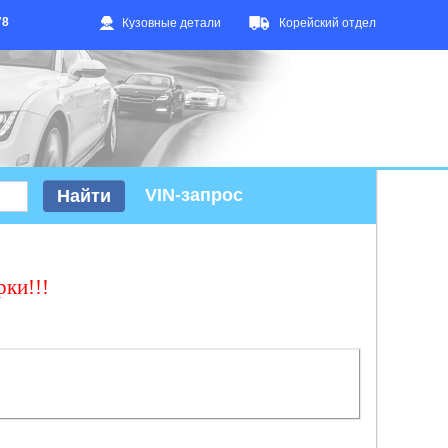
78
Кузовные детали
Корейский отдел
VIN-запрос
рки!!!