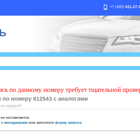
+7 (495)
411-27-
Ь
иск по данному номеру требует тщательной прове
 по номеру 812543 с аналогами
е найден!!!
не поставляется.
ь с
менеджерами
или заполните
форму запроса