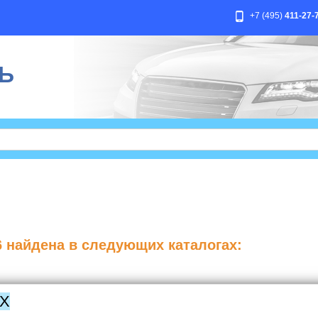
+7 (495)
411-27-
Ь
6
найдена в следующих каталогах:
IX