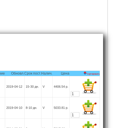
ние
Обновл.
Срок пост.
Налич.
Цена
*сортировать
2019-04-12
15-30
дн.
V
4406.54
р.
2019-04-10
8-10
дн.
V
5033.81
р.