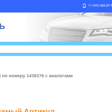
+7 (495)
411-27-
Ь
 по номеру 1439376 с аналогами
амый Артикул