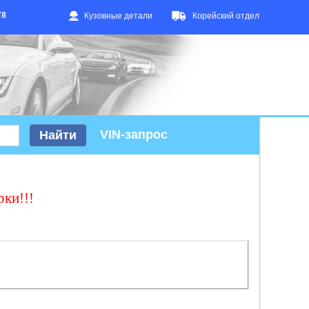
78
Кузовные детали
Корейский отдел
VIN-запрос
рки!!!