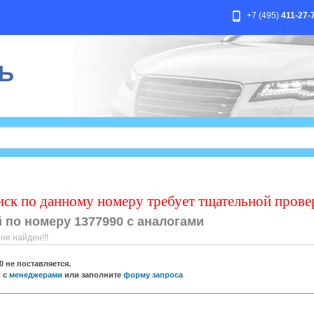
+7 (495)
411-27-
Ь
иск по данному номеру требует тщательной прове
 по номеру 1377990 с аналогами
е найден!!!
0
не поставляется.
ь с
менеджерами
или заполните
форму запроса