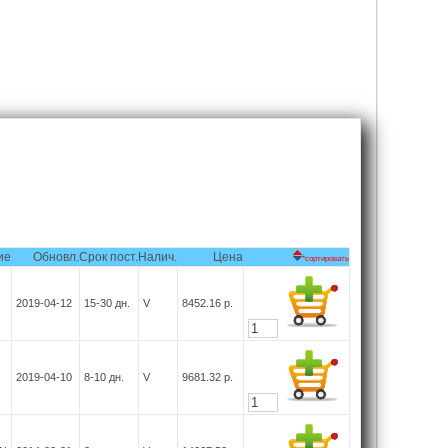
ие
Обновл.
Срок пост.
Налич.
Цена
*сортировать
2019-04-12
15-30
дн.
V
8452.16
р.
2019-04-10
8-10
дн.
V
9681.32
р.