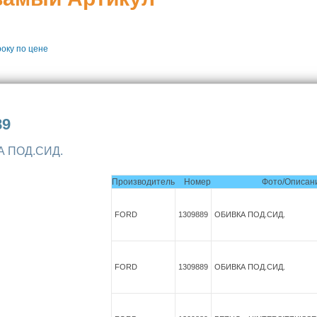
року
по цене
89
А ПОД.СИД.
Производитель
Номер
Фото/Описан
FORD
1309889
ОБИВКА ПОД.СИД.
FORD
1309889
ОБИВКА ПОД.СИД.