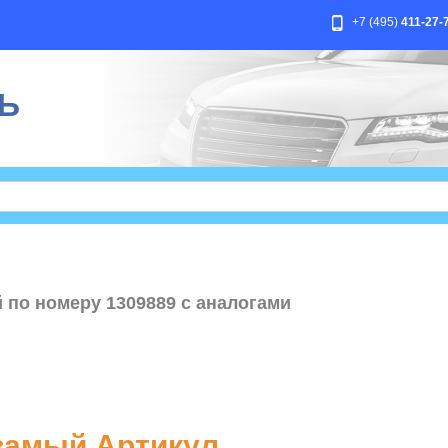
+7 (495)
411-27-
Ь
 по номеру 1309889 с аналогами
амый Артикул