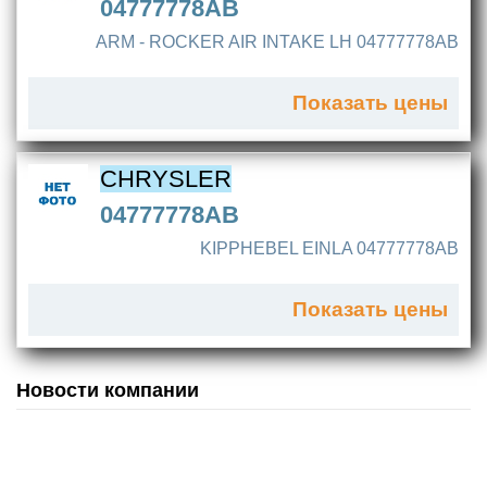
04777778AB
ARM - ROCKER AIR INTAKE LH 04777778AB
Показать цены
CHRYSLER
04777778AB
KIPPHEBEL EINLA 04777778AB
Показать цены
Новости компании