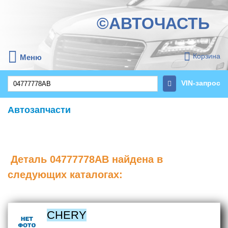
©АВТОЧАСТЬ
Корзина
Меню
VIN-запрос
Автозапчасти
Деталь
04777778AB
найдена в
следующих каталогах:
CHERY