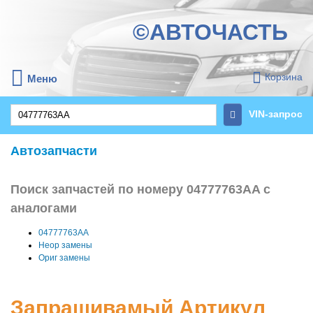
©АВТОЧАСТЬ
Корзина
Меню
VIN-запрос
Автозапчасти
Поиск запчастей по номеру 04777763AA с
аналогами
04777763AA
Неор замены
Ориг замены
Запрашивамый Артикул