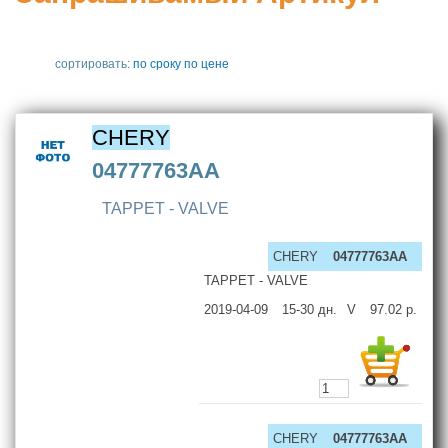
сортировать:
по сроку
по цене
CHERY
04777763AA
TAPPET - VALVE
CHERY
04777763AA
TAPPET - VALVE
2019-04-09
15-30
дн.
V
97.02
р.
CHERY
04777763AA