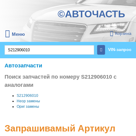
©АВТОЧАСТЬ
Корзина
Меню
VIN-запрос
Автозапчасти
Поиск запчастей по номеру S212906010 с
аналогами
S212906010
Неор замены
Ориг замены
Запрашивамый Артикул