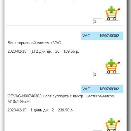
VAG
N90740302
Винт тормозной системы VAG
2023-02-15
(1) 2 дня
дн.
26
189.56
р.
VAG
N90740302
OEVAG-N90740302_болт суппорта с внутр. шестигранником
M10x1.25x30
2023-02-15
1 день
дн.
2
239.90
р.