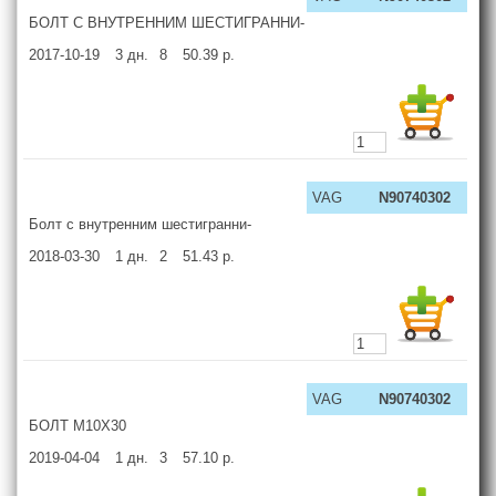
БОЛТ С ВНУТРЕННИМ ШЕСТИГРАННИ-
2017-10-19
3
дн.
8
50.39
р.
VAG
N90740302
Болт с внутренним шестигранни-
2018-03-30
1
дн.
2
51.43
р.
VAG
N90740302
БОЛТ М10Х30
2019-04-04
1
дн.
3
57.10
р.