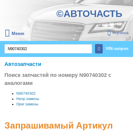
©АВТОЧАСТЬ
Корзина
Меню
VIN-запрос
Автозапчасти
Поиск запчастей по номеру N90740302 с
аналогами
N90740302
Неор замены
Ориг замены
Запрашивамый Артикул