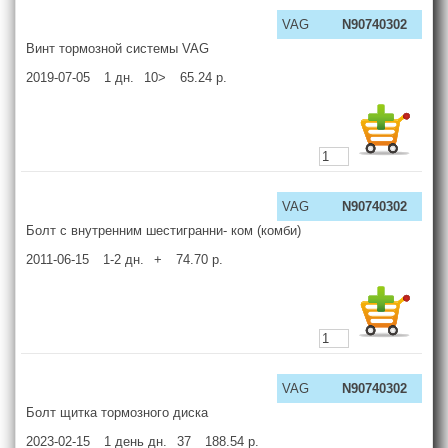
VAG
N90740302
Винт тормозной системы VAG
2019-07-05
1
дн.
10>
65.24
р.
VAG
N90740302
Болт с внутренним шестигранни- ком (комби)
2011-06-15
1-2
дн.
+
74.70
р.
VAG
N90740302
Болт щитка тоpмозного диска
2023-02-15
1 день
дн.
37
188.54
р.