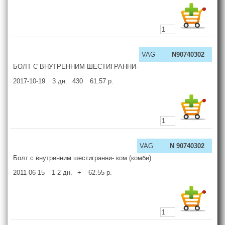
VAG
N90740302
БОЛТ С ВНУТРЕННИМ ШЕСТИГРАННИ-
2017-10-19
3
дн.
430
61.57
р.
VAG
N 90740302
Болт с внутренним шестигранни- ком (комби)
2011-06-15
1-2
дн.
+
62.55
р.