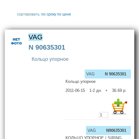
сортировать:
по сроку
по цене
VAG
N 90635301
Кольцо упорное
VAG
N 90635301
Кольцо упорное
2011-06-15
1-2
дн.
+
36.69
р.
VAG
N90635301
КОЛЬЦО УПОРНОЕ / SIRING