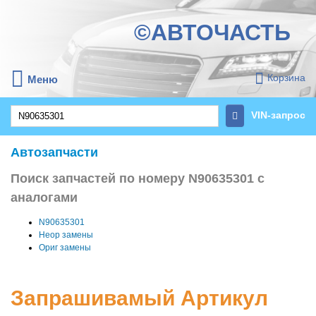
©АВТОЧАСТЬ
Корзина
Меню
VIN-запрос
Автозапчасти
Поиск запчастей по номеру N90635301 с
аналогами
N90635301
Неор замены
Ориг замены
Запрашивамый Артикул