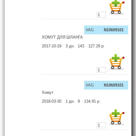
VAG
N10609101
ХОМУТ ДЛЯ ШЛАНГА
2017-10-19
3
дн.
143
127.29
р.
VAG
N10609101
Хомут
2018-03-30
1
дн.
9
134.91
р.