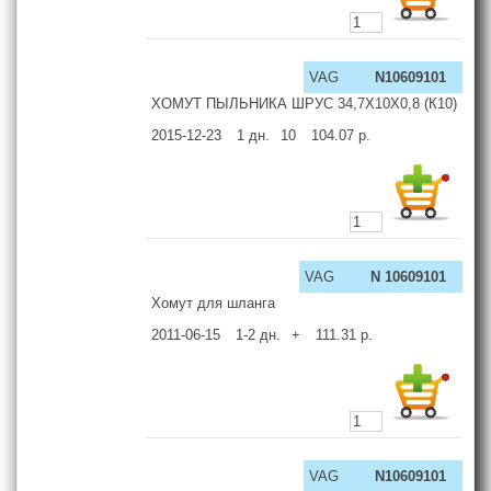
VAG
N10609101
ХОМУТ ПЫЛЬНИКА ШРУС 34,7Х10Х0,8 (К10)
2015-12-23
1
дн.
10
104.07
р.
VAG
N 10609101
Хомут для шланга
2011-06-15
1-2
дн.
+
111.31
р.
VAG
N10609101