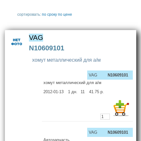
сортировать:
по сроку
по цене
VAG
N10609101
хомут металлический для а/м
VAG
N10609101
хомут металлический для а/м
2012-01-13
1
дн.
11
41.75
р.
VAG
N10609101
Автозапчасть