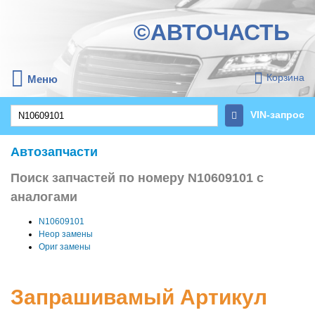
©АВТОЧАСТЬ
Корзина
Меню
VIN-запрос
Автозапчасти
Поиск запчастей по номеру N10609101 с
аналогами
N10609101
Неор замены
Ориг замены
Запрашивамый Артикул