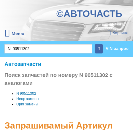
©АВТОЧАСТЬ
Корзина
Меню
VIN-запрос
Автозапчасти
Поиск запчастей по номеру N 90511302 с
аналогами
N 90511302
Неор замены
Ориг замены
Запрашивамый Артикул