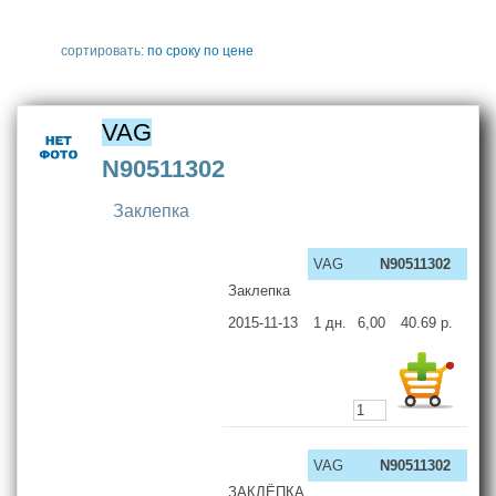
сортировать:
по сроку
по цене
VAG
N90511302
Заклепка
VAG
N90511302
Заклепка
2015-11-13
1
дн.
6,00
40.69
р.
VAG
N90511302
ЗАКЛЁПКА