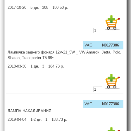
2017-10-20
5
дн.
308
180.50
р.
VAG
N0177386
Лампочка заднего фонаря 12V-21_5W _ VW Amarok, Jetta, Polo,
Sharan, Transporter T5 99~
2018-03-30
1
дн.
3
184.73
р.
VAG
N0177386
ЛАМПА НАКАЛИВАНИЯ
2019-04-04
1-2
дн.
1
188.73
р.