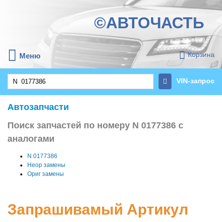
©АВТОЧАСТЬ
Корзина
Меню
VIN-запрос
Автозапчасти
Поиск запчастей по номеру N 0177386 с
аналогами
N 0177386
Неор замены
Ориг замены
Запрашивамый Артикул