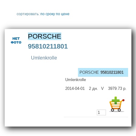
сортировать:
по сроку
по цене
PORSCHE
95810211801
Umlenkrolle
PORSCHE
95810211801
Umlenkrolle
2014-04-01
2
дн.
V
3979.73
р.