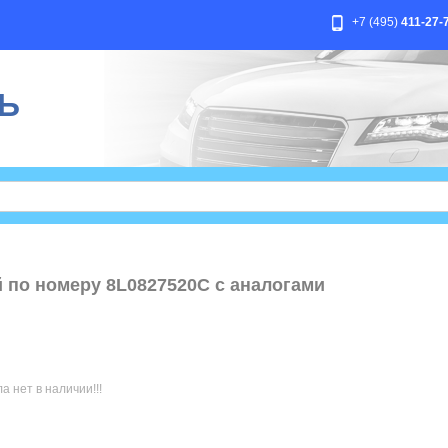
+7 (495)
411-27-
Ь
й по номеру 8L0827520C с аналогами
 нет в наличии!!!