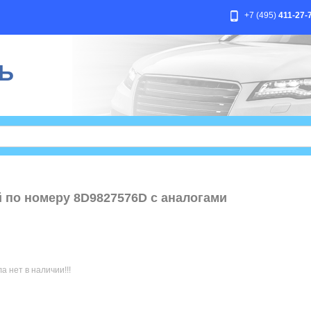
+7 (495)
411-27-
Ь
й по номеру 8D9827576D с аналогами
 нет в наличии!!!