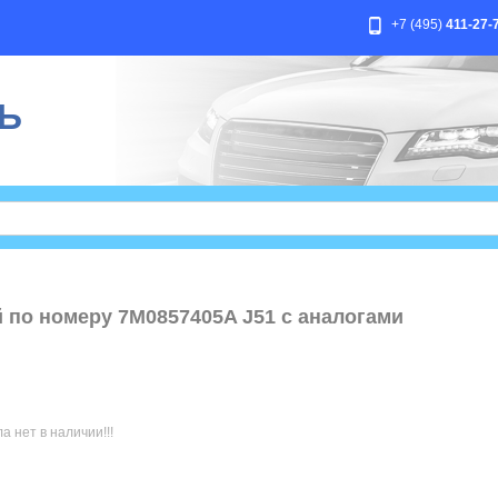
+7 (495)
411-27-
Ь
й по номеру 7M0857405A J51 с аналогами
 нет в наличии!!!