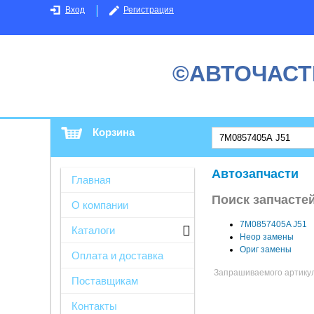
Вход
Регистрация
©АВТОЧАСТ
Корзина
Автозапчасти
Главная
Поиск запчасте
О компании
7M0857405A J51
Каталоги
Неор замены
Ориг замены
Оплата и доставка
Запрашиваемого артикула
Поставщикам
Контакты