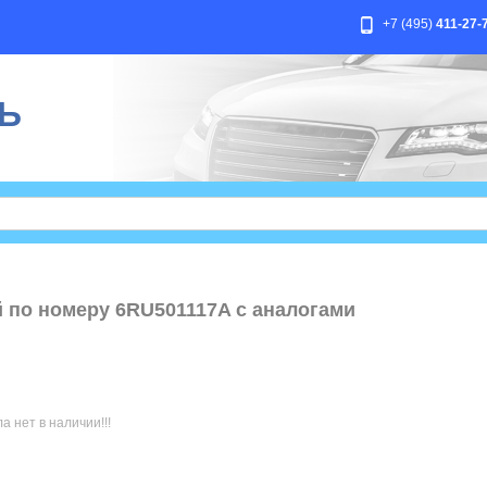
+7 (495)
411-27-
Ь
й по номеру 6RU501117A с аналогами
 нет в наличии!!!