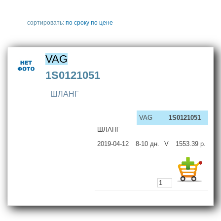
сортировать:
по сроку
по цене
VAG
1S0121051
ШЛАНГ
VAG
1S0121051
ШЛАНГ
2019-04-12
8-10
дн.
V
1553.39
р.